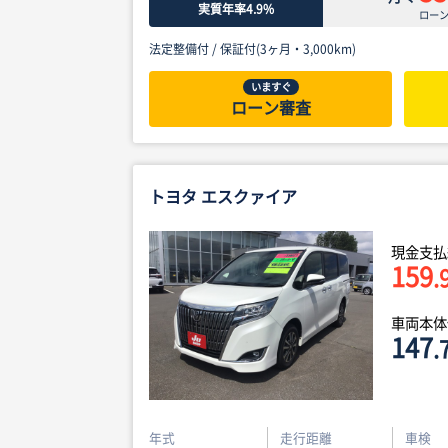
実質年率4.9%
ロー
法定整備付 /
保証付(3ヶ月・3,000km)
いますぐ
ローン審査
トヨタ エスクァイア
現金支払
159
.
車両本
147
.
年式
走行距離
車検