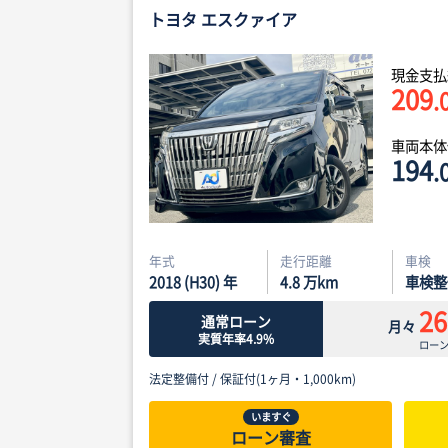
トヨタ エスクァイア
現金支払
209
.
車両本
194
.
年式
走行距離
車検
2018 (H30) 年
4.8
万km
車検整
26
通常ローン
月々
実質年率4.9%
ロー
法定整備付 /
保証付(1ヶ月・1,000km)
いますぐ
ローン審査