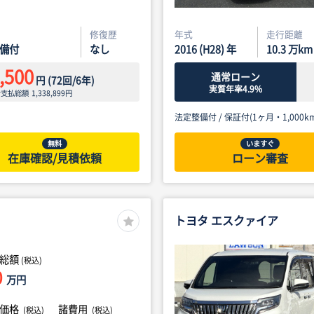
修復歴
年式
走行距離
備付
なし
2016 (H28) 年
10.3
万km
,500
通常ローン
円
(
72
回/
6
年)
実質年率4.9%
ン支払総額
1,338,899
円
法定整備付 /
保証付(1ヶ月・1,000km
無料
いますぐ
在庫確認/見積依頼
ローン審査
トヨタ エスクァイア
総額
(税込)
0
万円
体価格
諸費用
(税込)
(税込)