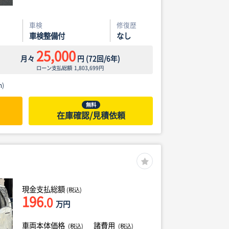
車検
修復歴
車検整備付
なし
25,000
月々
円
(
72
回/
6
年)
ローン支払総額
1,803,699
円
)
無料
在庫確認/見積依頼
現金支払総額
(税込)
196
.0
万円
車両本体価格
諸費用
(税込)
(税込)