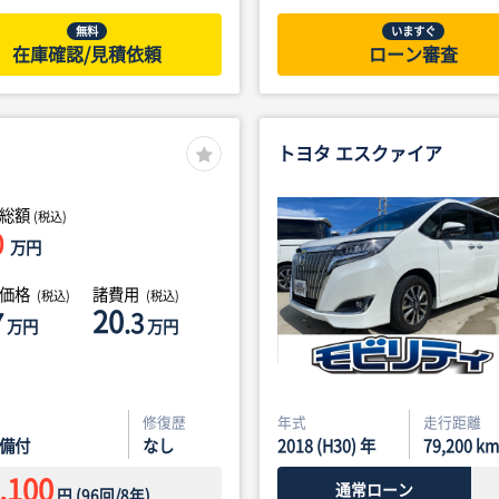
無料
いますぐ
在庫確認/見積依頼
ローン審査
トヨタ エスクァイア
総額
(税込)
0
万円
体価格
諸費用
(税込)
(税込)
20
7
.3
万円
万円
修復歴
年式
走行距離
備付
なし
2018 (H30) 年
79,200
km
,100
通常ローン
円
(
96
回/
8
年)