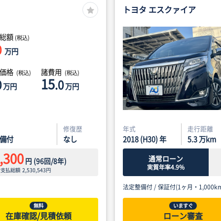
トヨタ エスクァイア
総額
(税込)
0
万円
体価格
諸費用
(税込)
(税込)
15
0
.0
万円
万円
修復歴
年式
走行距離
備付
なし
2018 (H30) 年
5.3
万km
,300
通常ローン
円
(
96
回/
8
年)
実質年率4.9%
ン支払総額
2,530,543
円
法定整備付 /
保証付(1ヶ月・1,000km
無料
いますぐ
在庫確認/見積依頼
ローン審査