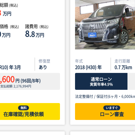
総額
(税込)
8
万円
体価格
諸費用
(税込)
(税込)
8
0
.8
万円
万円
修復歴
年式
走行距離
(R10) 年 3月
あり
2018 (H30) 年
0.7
万km
,600
通常ローン
円
(
96
回/
8
年)
実質年率4.9%
ン支払総額
2,176,994
円
法定整備付 /
保証付(6ヶ月・6,000km
無料
いますぐ
在庫確認/見積依頼
ローン審査