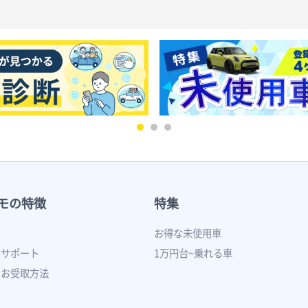
モの特徴
特集
ン
お得な未使用車
いサポート
1万円台~乗れる車
のお受取方法