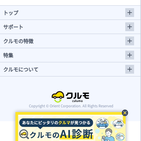
トップ
サポート
クルモの特徴
特集
クルモについて
Copyright © Orient Corporation. All Rights Reserved
cancel