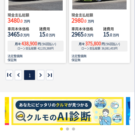
現金支払総額
現金支払総額
3480
2980
.0
.0
万円
万円
車両本体価格
諸費用
車両本体価格
諸費用
3465
15
2965
15
.0
.0
.0
.0
万円
万円
万円
万円
438,900
375,800
月々
円
(
96
回払い)
月々
円
(
96
回払い)
ローン支払総額
42,135,388
円
ローン支払総額
36,081,453
円
法定整備無
法定整備無
保証無
保証無
1