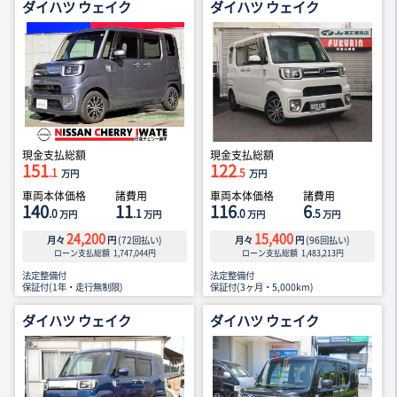
ダイハツ ウェイク
ダイハツ ウェイク
現金支払総額
現金支払総額
151
122
.1
.5
万円
万円
車両本体価格
諸費用
車両本体価格
諸費用
140
11
116
6
.0
.1
.0
.5
万円
万円
万円
万円
24,200
15,400
月々
円
(
72
回払い)
月々
円
(
96
回払い)
ローン支払総額
1,747,044
円
ローン支払総額
1,483,213
円
法定整備付
法定整備付
保証付(1年・走行無制限)
保証付(3ヶ月・5,000km)
ダイハツ ウェイク
ダイハツ ウェイク