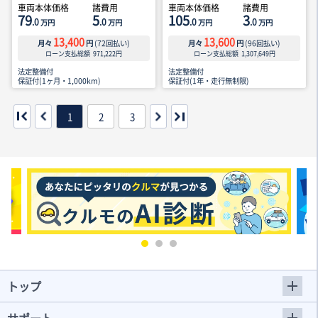
車両本体価格
諸費用
車両本体価格
諸費用
79
5
105
3
.0
.0
.0
.0
万円
万円
万円
万円
13,400
13,600
月々
円
(
72
回払い)
月々
円
(
96
回払い)
ローン支払総額
971,222
円
ローン支払総額
1,307,649
円
法定整備付
法定整備付
保証付(1ヶ月・1,000km)
保証付(1年・走行無制限)
1
2
3
トップ
サポート