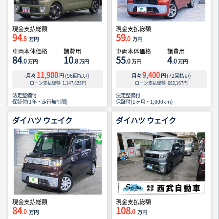
現金支払総額
現金支払総額
94
59
.8
.0
万円
万円
車両本体価格
諸費用
車両本体価格
諸費用
84
10
55
4
.0
.8
.0
.0
万円
万円
万円
万円
11,900
9,400
月々
円
(
96
回払い)
月々
円
(
72
回払い)
ローン支払総額
1,147,825
円
ローン支払総額
682,167
円
法定整備付
法定整備付
保証付(1年・走行無制限)
保証付(1ヶ月・1,000km)
ダイハツ ウェイク
ダイハツ ウェイク
現金支払総額
現金支払総額
84
108
.0
.0
万円
万円