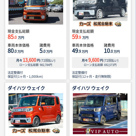
現金支払総額
現金支払総額
85
59
.0
.9
万円
万円
車両本体価格
諸費用
車両本体価格
諸費用
80
5
49
10
.0
.0
.9
.0
万円
万円
万円
万円
13,600
9,600
月々
円
(
72
回払い)
月々
円
(
72
回払い)
ローン支払総額
982,784
円
ローン支払総額
692,573
円
法定整備付
法定整備付
保証付(1ヶ月・1,000km)
保証付(12ヶ月・走行無制限)
ダイハツ ウェイク
ダイハツ ウェイク