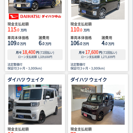
現金支払総額
現金支払総額
115
110
.0
.0
万円
万円
車両本体価格
諸費用
車両本体価格
諸費用
109
6
106
4
.0
.0
.0
.0
万円
万円
万円
万円
18,400
17,600
月々
円
(
72
回払い)
月々
円
(
72
回払い)
ローン支払総額
1,329,650
円
ローン支払総額
1,271,839
円
法定整備付
法定整備付
保証付(3ヶ月・3,000km)
保証付(3ヶ月・3,000km)
ダイハツ ウェイク
ダイハツ ウェイク
現金支払総額
現金支払総額