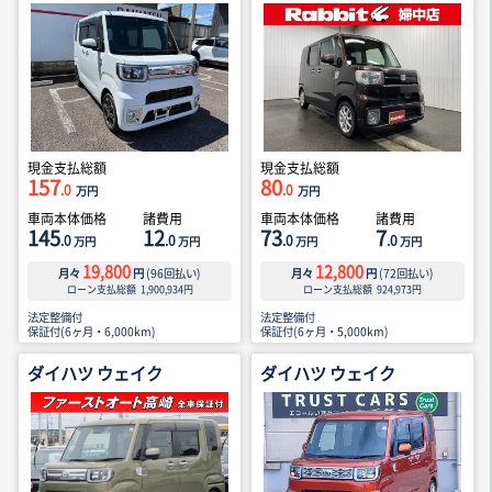
現金支払総額
現金支払総額
157
80
.0
.0
万円
万円
車両本体価格
諸費用
車両本体価格
諸費用
145
12
73
7
.0
.0
.0
.0
万円
万円
万円
万円
19,800
12,800
月々
円
(
96
回払い)
月々
円
(
72
回払い)
ローン支払総額
1,900,934
円
ローン支払総額
924,973
円
法定整備付
法定整備付
保証付(6ヶ月・6,000km)
保証付(6ヶ月・5,000km)
ダイハツ ウェイク
ダイハツ ウェイク