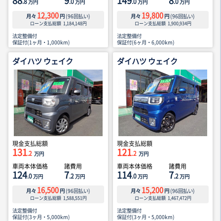
88
9
149
8
.8
.0
.0
.0
万円
万円
万円
万円
12,300
19,800
月々
円
(
96
回払い)
月々
円
(
96
回払い)
ローン支払総額
1,184,148
円
ローン支払総額
1,900,934
円
法定整備付
法定整備付
保証付(1ヶ月・1,000km)
保証付(6ヶ月・6,000km)
ダイハツ ウェイク
ダイハツ ウェイク
現金支払総額
現金支払総額
131
121
.2
.2
万円
万円
車両本体価格
諸費用
車両本体価格
諸費用
124
7
114
7
.0
.2
.0
.2
万円
万円
万円
万円
16,500
15,200
月々
円
(
96
回払い)
月々
円
(
96
回払い)
ローン支払総額
1,588,551
円
ローン支払総額
1,467,472
円
法定整備付
法定整備付
保証付(3ヶ月・5,000km)
保証付(3ヶ月・5,000km)