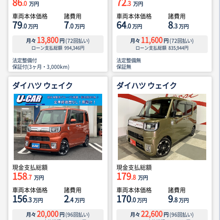
86
72
.0
.3
万円
万円
車両本体価格
諸費用
車両本体価格
諸費用
79
7
64
8
.0
.0
.0
.3
万円
万円
万円
万円
13,800
11,600
月々
円
(
72
回払い)
月々
円
(
72
回払い)
ローン支払総額
994,346
円
ローン支払総額
835,944
円
法定整備付
法定整備無
保証付(3ヶ月・3,000km)
保証無
ダイハツ ウェイク
ダイハツ ウェイク
現金支払総額
現金支払総額
158
179
.7
.8
万円
万円
車両本体価格
諸費用
車両本体価格
諸費用
156
2
170
9
.3
.4
.0
.8
万円
万円
万円
万円
20,000
22,600
月々
円
(
96
回払い)
月々
円
(
96
回払い)