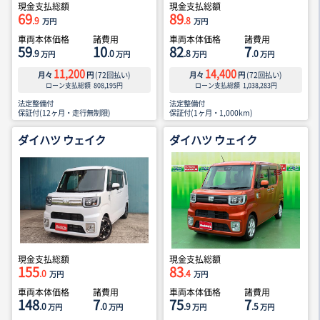
現金支払総額
現金支払総額
69
89
.9
.8
万円
万円
車両本体価格
諸費用
車両本体価格
諸費用
59
10
82
7
.9
.0
.8
.0
万円
万円
万円
万円
11,200
14,400
月々
円
(
72
回払い)
月々
円
(
72
回払い)
ローン支払総額
808,195
円
ローン支払総額
1,038,283
円
法定整備付
法定整備付
保証付(12ヶ月・走行無制限)
保証付(1ヶ月・1,000km)
ダイハツ ウェイク
ダイハツ ウェイク
現金支払総額
現金支払総額
155
83
.0
.4
万円
万円
車両本体価格
諸費用
車両本体価格
諸費用
148
7
75
7
.0
.0
.9
.5
万円
万円
万円
万円