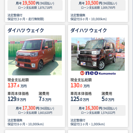
19,500
10,500
月々
円
(
96
回払い)
月々
円
(
96
回払い)
ローン支払総額
1,876,718
円
ローン支払総額
1,009,795
円
法定整備付
法定整備無
保証付(3ヶ月・走行無制限)
保証付(6ヶ月・10,000km)
ダイハツ ウェイク
ダイハツ ウェイク
現金支払総額
現金支払総額
137
130
.4
.0
万円
万円
車両本体価格
諸費用
車両本体価格
諸費用
129
7
125
5
.9
.5
.0
.0
万円
万円
万円
万円
17,300
16,300
月々
円
(
96
回払い)
月々
円
(
96
回払い)
ローン支払総額
1,663,620
円
ローン支払総額
1,574,022
円
法定整備無
法定整備付
保証付(6ヶ月・10,000km)
保証付(1ヶ月・1,000km)