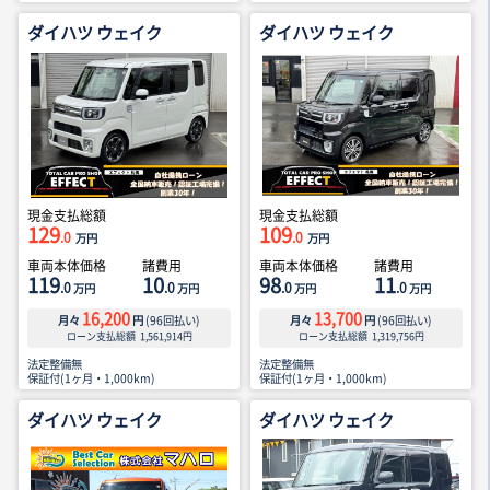
ダイハツ ウェイク
ダイハツ ウェイク
現金支払総額
現金支払総額
129
109
.0
.0
万円
万円
車両本体価格
諸費用
車両本体価格
諸費用
119
10
98
11
.0
.0
.0
.0
万円
万円
万円
万円
16,200
13,700
月々
円
(
96
回払い)
月々
円
(
96
回払い)
ローン支払総額
1,561,914
円
ローン支払総額
1,319,756
円
法定整備無
法定整備無
保証付(1ヶ月・1,000km)
保証付(1ヶ月・1,000km)
ダイハツ ウェイク
ダイハツ ウェイク