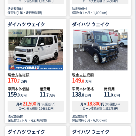
ローン支払総額
1,921,518
円
ローン支払総額
2,176,994
円
法定整備付
法定整備付
保証付(1年・走行無制限)
保証付(1ヶ月・1,000km)
ダイハツ ウェイク
ダイハツ ウェイク
現金支払総額
現金支払総額
170
149
.7
.8
万円
万円
車両本体価格
諸費用
車両本体価格
諸費用
159
11
138
11
.0
.7
.8
.0
万円
万円
万円
万円
21,500
18,800
月々
円
(
96
回払い)
月々
円
(
96
回払い)
ローン支払総額
2,066,812
円
ローン支払総額
1,813,758
円
法定整備付
法定整備付
保証付(12ヶ月・走行無制限)
保証付(6ヶ月・6,000km)
ダイハツ ウェイク
ダイハツ ウェイク