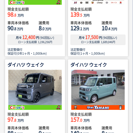
現金支払総額
現金支払総額
98
139
.8
.5
万円
万円
車両本体価格
諸費用
車両本体価格
諸費用
90
8
129
10
.8
.0
.1
.4
万円
万円
万円
万円
12,400
17,500
月々
円
(
96
回払い)
月々
円
(
96
回払い)
ローン支払総額
1,196,256
円
ローン支払総額
1,689,046
円
法定整備付
法定整備付
保証付(0年1ヶ月・1,000km)
保証付(1ヶ月・1,000km)
ダイハツ ウェイク
ダイハツ ウェイク
現金支払総額
現金支払総額
97
157
.8
.0
万円
万円
車両本体価格
諸費用
車両本体価格
諸費用