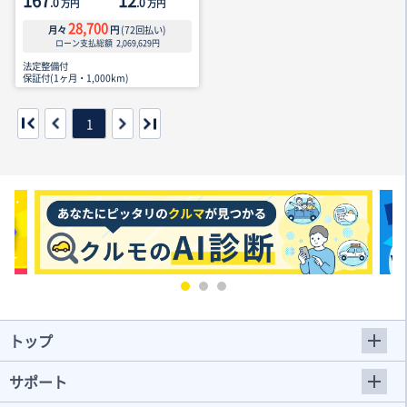
167
12
.0
.0
万円
万円
28,700
月々
円
(
72
回払い)
ローン支払総額
2,069,629
円
法定整備付
保証付(1ヶ月・1,000km)
1
トップ
サポート