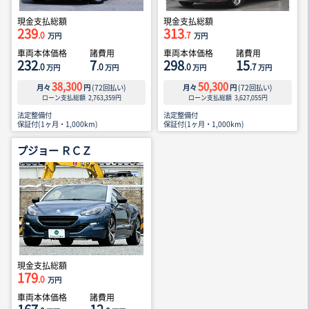
現金支払総額
現金支払総額
239
313
.0
.7
万円
万円
車両本体価格
諸費用
車両本体価格
諸費用
232
7
298
15
.0
.0
.0
.7
万円
万円
万円
万円
38,300
50,300
月々
円
(
72
回払い)
月々
円
(
72
回払い)
ローン支払総額
2,763,359
円
ローン支払総額
3,627,055
円
法定整備付
法定整備付
保証付(1ヶ月・1,000km)
保証付(1ヶ月・1,000km)
プジョー ＲＣＺ
現金支払総額
179
.0
万円
車両本体価格
諸費用