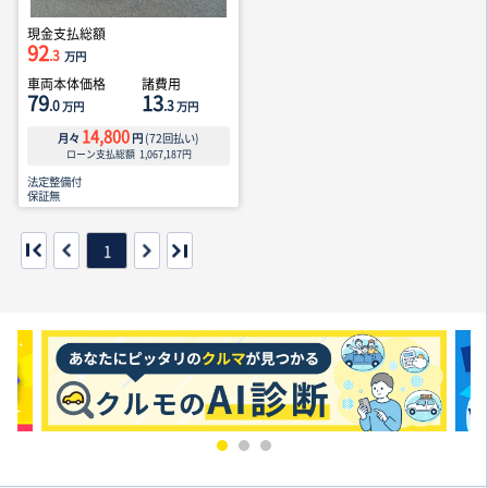
現金支払総額
92
.3
万円
車両本体価格
諸費用
79
13
.0
.3
万円
万円
14,800
月々
円
(
72
回払い)
ローン支払総額
1,067,187
円
法定整備付
保証無
1