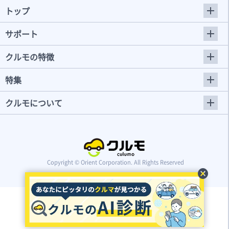
トップ
サポート
クルモの特徴
特集
クルモについて
Copyright © Orient Corporation. All Rights Reserved
cancel