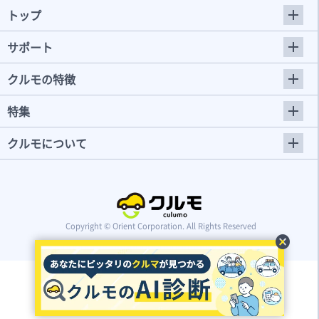
トップ
サポート
クルモの特徴
特集
クルモについて
Copyright © Orient Corporation. All Rights Reserved
cancel