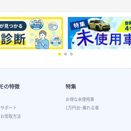
モの特徴
特集
ン
お得な未使用車
いサポート
1万円台~乗れる車
のお受取方法