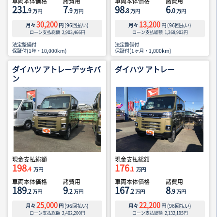
車両本体価格
諸費用
車両本体価格
諸費用
231
7
98
6
.9
.9
.8
.0
万円
万円
万円
万円
30,200
13,200
月々
円
(
96
回払い)
月々
円
(
96
回払い)
ローン支払総額
2,903,466
円
ローン支払総額
1,268,903
円
法定整備付
法定整備付
保証付(1年・10,000km)
保証付(1ヶ月・1,000km)
ダイハツ アトレーデッキバ
ダイハツ アトレー
ン
現金支払総額
現金支払総額
198
176
.4
.1
万円
万円
車両本体価格
諸費用
車両本体価格
諸費用
189
9
167
8
.2
.2
.2
.9
万円
万円
万円
万円
25,000
22,200
月々
円
(
96
回払い)
月々
円
(
96
回払い)
ローン支払総額
2,402,200
円
ローン支払総額
2,132,195
円