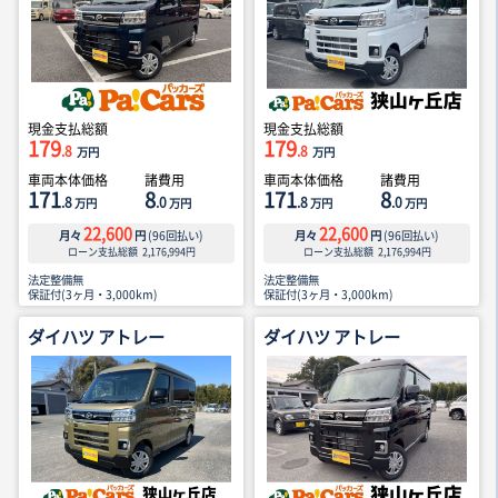
現金支払総額
現金支払総額
179
179
.8
.8
万円
万円
車両本体価格
諸費用
車両本体価格
諸費用
171
8
171
8
.8
.0
.8
.0
万円
万円
万円
万円
22,600
22,600
月々
円
(
96
回払い)
月々
円
(
96
回払い)
ローン支払総額
2,176,994
円
ローン支払総額
2,176,994
円
法定整備無
法定整備無
保証付(3ヶ月・3,000km)
保証付(3ヶ月・3,000km)
ダイハツ アトレー
ダイハツ アトレー