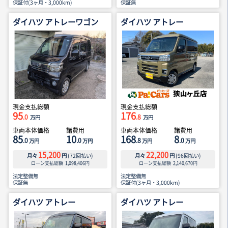
保証付(3ヶ月・3,000km)
保証無
ダイハツ アトレーワゴン
ダイハツ アトレー
現金支払総額
現金支払総額
95
176
.0
.8
万円
万円
車両本体価格
諸費用
車両本体価格
諸費用
85
10
168
8
.0
.0
.8
.0
万円
万円
万円
万円
15,200
22,200
月々
円
(
72
回払い)
月々
円
(
96
回払い)
ローン支払総額
1,098,406
円
ローン支払総額
2,140,670
円
法定整備無
法定整備無
保証無
保証付(3ヶ月・3,000km)
ダイハツ アトレー
ダイハツ アトレー