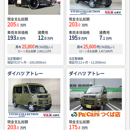
現金支払総額
現金支払総額
205
203
.0
.0
万円
万円
車両本体価格
諸費用
車両本体価格
諸費用
193
12
195
7
.0
.0
.9
.1
万円
万円
万円
万円
25,800
25,600
月々
円
(
96
回払い)
月々
円
(
96
回払い)
ローン支払総額
2,482,112
円
ローン支払総額
2,457,896
円
法定整備付
法定整備無
保証付(37ヶ月・100,000km)
保証付(12ヶ月・12,000km)
ダイハツ アトレー
ダイハツ アトレー
現金支払総額
現金支払総額
203
175
.0
.8
万円
万円