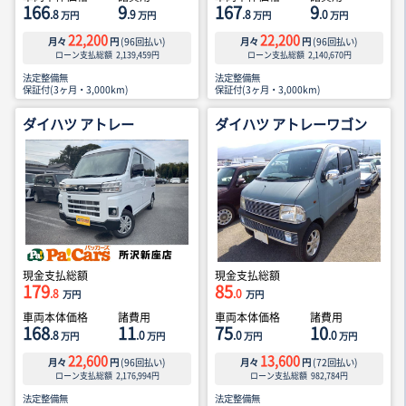
166
9
167
9
.8
.9
.8
.0
万円
万円
万円
万円
22,200
22,200
月々
円
(
96
回払い)
月々
円
(
96
回払い)
ローン支払総額
2,139,459
円
ローン支払総額
2,140,670
円
法定整備無
法定整備無
保証付(3ヶ月・3,000km)
保証付(3ヶ月・3,000km)
ダイハツ アトレー
ダイハツ アトレーワゴン
現金支払総額
現金支払総額
179
85
.8
.0
万円
万円
車両本体価格
諸費用
車両本体価格
諸費用
168
11
75
10
.8
.0
.0
.0
万円
万円
万円
万円
22,600
13,600
月々
円
(
96
回払い)
月々
円
(
72
回払い)
ローン支払総額
2,176,994
円
ローン支払総額
982,784
円
法定整備無
法定整備無