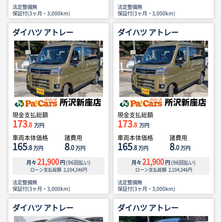
法定整備無
法定整備無
保証付(3ヶ月・3,000km)
保証付(3ヶ月・3,000km)
ダイハツ アトレー
ダイハツ アトレー
現金支払総額
現金支払総額
173
173
.8
.8
万円
万円
車両本体価格
諸費用
車両本体価格
諸費用
165
8
165
8
.8
.0
.8
.0
万円
万円
万円
万円
21,900
21,900
月々
円
(
96
回払い)
月々
円
(
96
回払い)
ローン支払総額
2,104,346
円
ローン支払総額
2,104,346
円
法定整備無
法定整備無
保証付(3ヶ月・3,000km)
保証付(3ヶ月・3,000km)
ダイハツ アトレー
ダイハツ アトレー