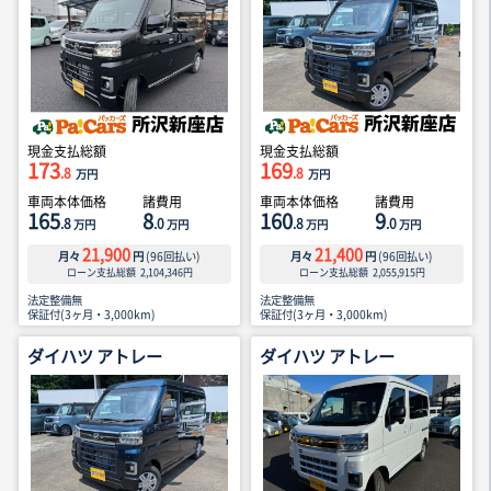
現金支払総額
現金支払総額
173
169
.8
.8
万円
万円
車両本体価格
諸費用
車両本体価格
諸費用
165
8
160
9
.8
.0
.8
.0
万円
万円
万円
万円
21,900
21,400
月々
円
(
96
回払い)
月々
円
(
96
回払い)
ローン支払総額
2,104,346
円
ローン支払総額
2,055,915
円
法定整備無
法定整備無
保証付(3ヶ月・3,000km)
保証付(3ヶ月・3,000km)
ダイハツ アトレー
ダイハツ アトレー