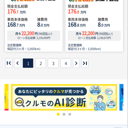
現金支払総額
現金支払総額
176
176
.7
.8
万円
万円
車両本体価格
諸費用
車両本体価格
諸費用
168
8
168
8
.7
.0
.8
.0
万円
万円
万円
万円
22,200
22,200
月々
円
(
96
回払い)
月々
円
(
96
回払い)
ローン支払総額
2,139,459
円
ローン支払総額
2,140,670
円
法定整備無
法定整備無
保証付(3ヶ月・3,000km)
保証付(3ヶ月・3,000km)
1
2
3
4