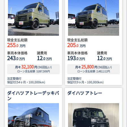
現金支払総額
現金支払総額
255
205
.0
.0
万円
万円
車両本体価格
諸費用
車両本体価格
諸費用
243
12
193
12
.0
.0
.0
.0
万円
万円
万円
万円
32,100
25,800
月々
円
(
96
回払い)
月々
円
(
96
回払い)
ローン支払総額
3,087,506
円
ローン支払総額
2,482,112
円
法定整備付
法定整備付
保証付(54ヶ月・100,000km)
保証付(9ヶ月・100,000km)
ダイハツ アトレーデッキバ
ダイハツ アトレー
ン