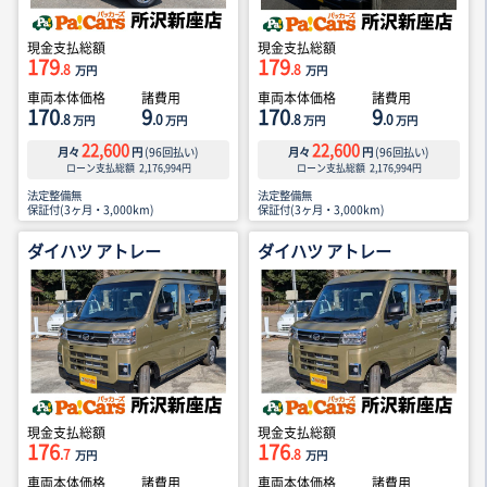
現金支払総額
現金支払総額
179
179
.8
.8
万円
万円
車両本体価格
諸費用
車両本体価格
諸費用
170
9
170
9
.8
.0
.8
.0
万円
万円
万円
万円
22,600
22,600
月々
円
(
96
回払い)
月々
円
(
96
回払い)
ローン支払総額
2,176,994
円
ローン支払総額
2,176,994
円
法定整備無
法定整備無
保証付(3ヶ月・3,000km)
保証付(3ヶ月・3,000km)
ダイハツ アトレー
ダイハツ アトレー
現金支払総額
現金支払総額
176
176
.7
.8
万円
万円
車両本体価格
諸費用
車両本体価格
諸費用