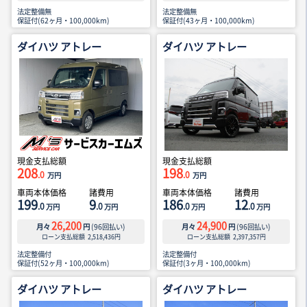
法定整備無
法定整備無
保証付(62ヶ月・100,000km)
保証付(43ヶ月・100,000km)
ダイハツ アトレー
ダイハツ アトレー
現金支払総額
現金支払総額
208
198
.0
.0
万円
万円
車両本体価格
諸費用
車両本体価格
諸費用
199
9
186
12
.0
.0
.0
.0
万円
万円
万円
万円
26,200
24,900
月々
円
(
96
回払い)
月々
円
(
96
回払い)
ローン支払総額
2,518,436
円
ローン支払総額
2,397,357
円
法定整備付
法定整備付
保証付(52ヶ月・100,000km)
保証付(3ヶ月・100,000km)
ダイハツ アトレー
ダイハツ アトレー