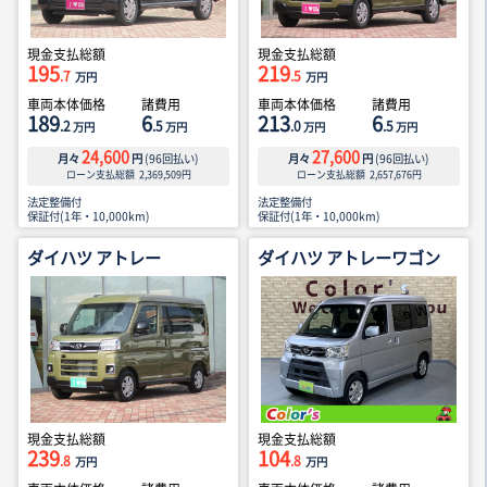
現金支払総額
現金支払総額
195
219
.7
.5
万円
万円
車両本体価格
諸費用
車両本体価格
諸費用
189
6
213
6
.2
.5
.0
.5
万円
万円
万円
万円
24,600
27,600
月々
円
(
96
回払い)
月々
円
(
96
回払い)
ローン支払総額
2,369,509
円
ローン支払総額
2,657,676
円
法定整備付
法定整備付
保証付(1年・10,000km)
保証付(1年・10,000km)
ダイハツ アトレー
ダイハツ アトレーワゴン
現金支払総額
現金支払総額
239
104
.8
.8
万円
万円