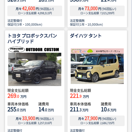
.3
.2
.0
.4
万円
万円
万円
万円
42,600
73,000
月々
円
(
96
回払い)
月々
円
(
96
回払い)
ローン支払総額
4,098,513
円
ローン支払総額
7,015,299
円
法定整備付
法定整備無
保証付(5年・100,000km)
保証付(1年・10,000km)
トヨタ プロボックスバン
ダイハツ タント
ハイブリッド
現金支払総額
現金支払総額
269
221
.0
.9
万円
万円
車両本体価格
諸費用
車両本体価格
諸費用
255
14
211
10
.0
.0
.3
.6
万円
万円
万円
万円
33,900
27,900
月々
円
(
96
回払い)
月々
円
(
96
回払い)
ローン支払総額
3,257,016
円
ローン支払総額
2,686,735
円
法定整備付
法定整備付