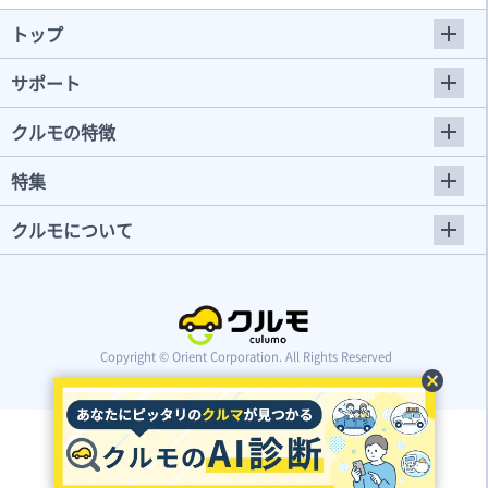
トップ
サポート
クルモの特徴
特集
クルモについて
Copyright © Orient Corporation. All Rights Reserved
cancel