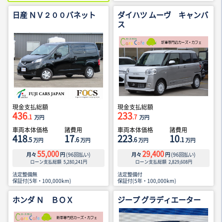
日産 ＮＶ２００バネット
ダイハツ ムーヴ キャンバ
ス
現金支払総額
現金支払総額
436
233
.1
.7
万円
万円
車両本体価格
諸費用
車両本体価格
諸費用
418
17
223
10
.5
.6
.6
.1
万円
万円
万円
万円
55,000
29,400
月々
円
(
96
回払い)
月々
円
(
96
回払い)
ローン支払総額
5,280,241
円
ローン支払総額
2,829,608
円
法定整備無
法定整備付
保証付(5年・100,000km)
保証付(5年・100,000km)
ホンダ Ｎ ＢＯＸ
ジープ グラディエーター