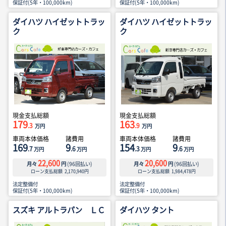
保証付(5年・100,000km)
保証付(5年・100,000km)
ダイハツ ハイゼットトラッ
ダイハツ ハイゼットトラッ
ク
ク
現金支払総額
現金支払総額
179
163
.3
.9
万円
万円
車両本体価格
諸費用
車両本体価格
諸費用
169
9
154
9
.7
.6
.3
.6
万円
万円
万円
万円
22,600
20,600
月々
円
(
96
回払い)
月々
円
(
96
回払い)
ローン支払総額
2,170,940
円
ローン支払総額
1,984,478
円
法定整備付
法定整備付
保証付(5年・100,000km)
保証付(5年・100,000km)
スズキ アルトラパン ＬＣ
ダイハツ タント