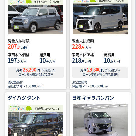
現金支払総額
現金支払総額
207
228
.9
.6
万円
万円
車両本体価格
諸費用
車両本体価格
諸費用
197
10
218
10
.5
.4
.0
.6
万円
万円
万円
万円
26,200
28,800
月々
円
(
96
回払い)
月々
円
(
96
回払い)
ローン支払総額
2,517,225
円
ローン支払総額
2,767,858
円
法定整備付
法定整備付
保証付(5年・100,000km)
保証付(5年・100,000km)
ダイハツ タント
日産 キャラバンバン