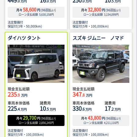
449
16
250
10
.0
.0
.0
.5
万円
万円
万円
万円
58,600
32,800
月々
円
(
96
回払い)
月々
円
(
96
回払い)
ローン支払総額
5,630,158
円
ローン支払総額
3,154,099
円
法定整備付
法定整備付
保証付(3年・50,000km)
保証付(5年・100,000km)
ダイハツ タント
スズキ ジムニー ノマド
現金支払総額
現金支払総額
235
347
.9
.8
万円
万円
車両本体価格
諸費用
車両本体価格
諸費用
225
10
330
17
.4
.5
.6
.2
万円
万円
万円
万円
29,700
43,800
月々
円
(
96
回払い)
月々
円
(
96
回払い)
ローン支払総額
2,856,245
円
ローン支払総額
4,211,116
円
法定整備付
法定整備付
保証付(5年・100,000km)
保証付(5年・100,000km)