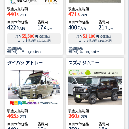
現金支払総額
現金支払総額
440
421
.5
.8
万円
万円
車両本体価格
諸費用
車両本体価格
諸費用
422
17
400
21
.9
.6
.7
.1
万円
万円
万円
万円
55,500
53,100
月々
円
(
96
回払い)
月々
円
(
96
回払い)
ローン支払総額
5,333,516
円
ローン支払総額
5,107,098
円
法定整備無
法定整備無
保証付(1ヶ月・1,000km)
保証付(1年・10,000km)
ダイハツ アトレー
スズキ ジムニー
現金支払総額
現金支払総額
465
260
.0
.5
万円
万円
車両本体価格
諸費用
車両本体価格
諸費用