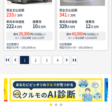
現金支払総額
現金支払総額
233
341
.0
.5
万円
万円
車両本体価格
諸費用
車両本体価格
諸費用
222
10
329
12
.4
.6
.0
.5
万円
万円
万円
万円
29,300
43,000
月々
円
(
96
回払い)
月々
円
(
96
回払い)
ローン支払総額
2,821,132
円
ローン支払総額
4,134,835
円
法定整備付
法定整備無
保証付(5年・100,000km)
保証付(60ヶ月・100,000km)
1
2
3
4