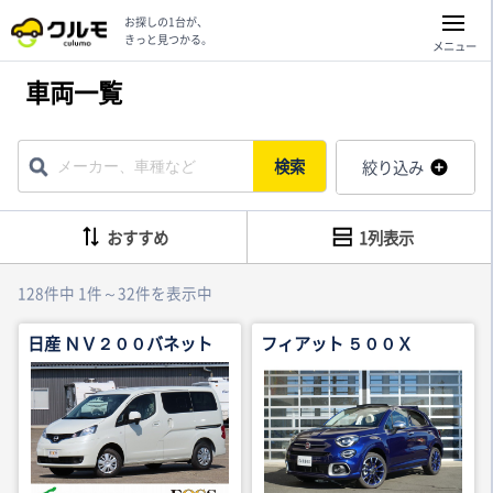
お探しの1台が、
きっと見つかる。
メニュー
車両一覧
検索
絞り込み
おすすめ
1列表示
128件中 1件～32件を表示中
日産 ＮＶ２００バネット
フィアット ５００Ｘ