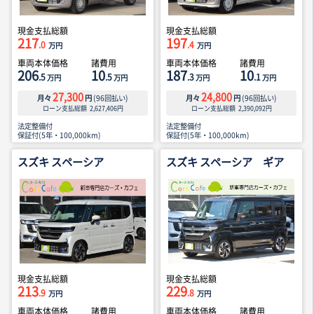
現金支払総額
現金支払総額
217
197
.0
.4
万円
万円
車両本体価格
諸費用
車両本体価格
諸費用
206
10
187
10
.5
.5
.3
.1
万円
万円
万円
万円
27,300
24,800
月々
円
(
96
回払い)
月々
円
(
96
回払い)
ローン支払総額
2,627,406
円
ローン支払総額
2,390,092
円
法定整備付
法定整備付
保証付(5年・100,000km)
保証付(5年・100,000km)
スズキ スペーシア
スズキ スペーシア ギア
現金支払総額
現金支払総額
213
229
.9
.8
万円
万円
車両本体価格
諸費用
車両本体価格
諸費用