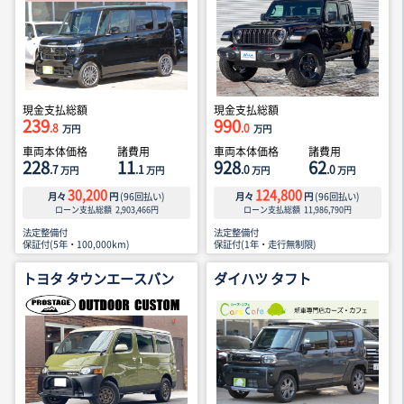
現金支払総額
現金支払総額
239
990
.8
.0
万円
万円
車両本体価格
諸費用
車両本体価格
諸費用
228
11
928
62
.7
.1
.0
.0
万円
万円
万円
万円
30,200
124,800
月々
円
(
96
回払い)
月々
円
(
96
回払い)
ローン支払総額
2,903,466
円
ローン支払総額
11,986,790
円
法定整備付
法定整備付
保証付(5年・100,000km)
保証付(1年・走行無制限)
トヨタ タウンエースバン
ダイハツ タフト