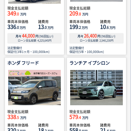
現金支払総額
現金支払総額
349
209
.0
.8
万円
万円
車両本体価格
諸費用
車両本体価格
諸費用
336
13
199
10
.0
.0
.2
.6
万円
万円
万円
万円
44,000
26,400
月々
円
(
96
回払い)
月々
円
(
96
回払い)
ローン支払総額
4,225,645
円
ローン支払総額
2,540,230
円
法定整備付
法定整備付
保証付(3年1ヶ月・100,000km)
保証付(5年・100,000km)
ホンダ フリード
ランチア イプシロン
現金支払総額
現金支払総額
338
579
.5
.4
万円
万円
車両本体価格
諸費用
車両本体価格
諸費用
320
18
558
21