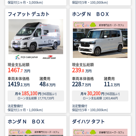
保証付(1ヶ月・3,000km)
保証付(5年・100,000km)
フィアット デュカト
ホンダ Ｎ ＢＯＸ
現金支払総額
現金支払総額
1467
239
.7
.8
万円
万円
車両本体価格
諸費用
車両本体価格
諸費用
1419
48
228
11
.1
.6
.7
.1
万円
万円
万円
万円
185,100
30,200
月々
円
(
96
回払い)
月々
円
(
96
回払い)
ローン支払総額
17,770,720
円
ローン支払総額
2,903,466
円
法定整備付
法定整備付
保証付(1ヶ月・1,000km)
保証付(5年・100,000km)
ホンダ Ｎ ＢＯＸ
ダイハツ タフト