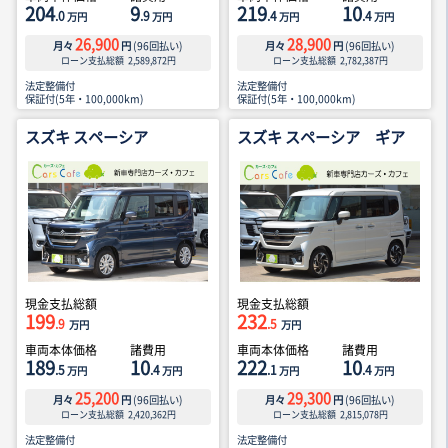
204
9
219
10
.0
.9
.4
.4
万円
万円
万円
万円
26,900
28,900
月々
円
(
96
回払い)
月々
円
(
96
回払い)
ローン支払総額
2,589,872
円
ローン支払総額
2,782,387
円
法定整備付
法定整備付
保証付(5年・100,000km)
保証付(5年・100,000km)
スズキ スペーシア
スズキ スペーシア ギア
現金支払総額
現金支払総額
199
232
.9
.5
万円
万円
車両本体価格
諸費用
車両本体価格
諸費用
189
10
222
10
.5
.4
.1
.4
万円
万円
万円
万円
25,200
29,300
月々
円
(
96
回払い)
月々
円
(
96
回払い)
ローン支払総額
2,420,362
円
ローン支払総額
2,815,078
円
法定整備付
法定整備付