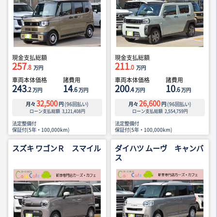
現金支払総額
現金支払総額
257
211
.8
.0
万円
万円
車両本体価格
諸費用
車両本体価格
諸費用
243
14
200
10
.2
.6
.4
.6
万円
万円
万円
万円
32,500
26,600
月々
円
(
96
回払い)
月々
円
(
96
回払い)
ローン支払総額
3,121,408
円
ローン支払総額
2,554,759
円
法定整備付
法定整備付
保証付(5年・100,000km)
保証付(5年・100,000km)
スズキ ワゴンＲ スマイル
ダイハツ ムーヴ キャンバ
ス