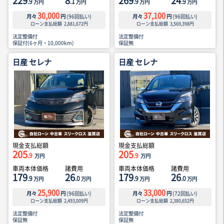
229
8
269
24
.9
.1
.9
.9
万円
万円
万円
万円
30,000
37,100
月々
円
(
96
回払い)
月々
円
(
96
回払い)
ローン支払総額
2,881,672
円
ローン支払総額
3,569,398
円
法定整備付
法定整備付
保証付(6ヶ月・10,000km)
保証無
日産 セレナ
日産 セレナ
現金支払総額
現金支払総額
205
205
.9
.9
万円
万円
車両本体価格
諸費用
車両本体価格
諸費用
179
26
179
26
.9
.0
.9
.0
万円
万円
万円
万円
25,900
33,000
月々
円
(
96
回払い)
月々
円
(
72
回払い)
ローン支払総額
2,493,009
円
ローン支払総額
2,380,652
円
法定整備付
法定整備付
保証無
保証無