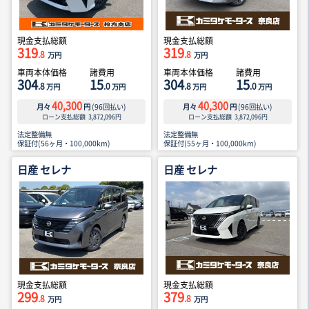
現金支払総額
現金支払総額
319
319
.8
.8
万円
万円
車両本体価格
諸費用
車両本体価格
諸費用
304
15
304
15
.8
.0
.8
.0
万円
万円
万円
万円
40,300
40,300
月々
円
(
96
回払い)
月々
円
(
96
回払い)
ローン支払総額
3,872,096
円
ローン支払総額
3,872,096
円
法定整備無
法定整備無
保証付(56ヶ月・100,000km)
保証付(55ヶ月・100,000km)
日産 セレナ
日産 セレナ
現金支払総額
現金支払総額
299
379
.8
.8
万円
万円