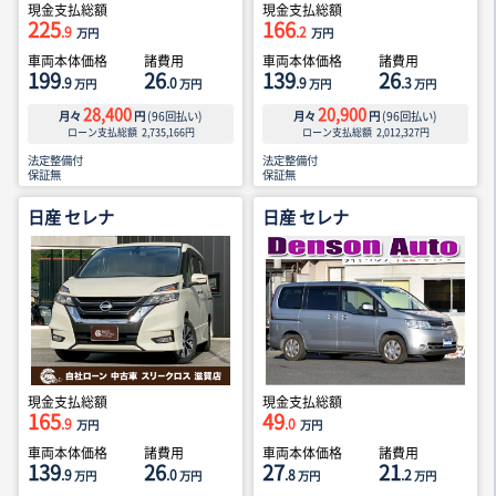
現金支払総額
現金支払総額
225
166
.9
.2
万円
万円
車両本体価格
諸費用
車両本体価格
諸費用
199
26
139
26
.9
.0
.9
.3
万円
万円
万円
万円
28,400
20,900
月々
円
(
96
回払い)
月々
円
(
96
回払い)
ローン支払総額
2,735,166
円
ローン支払総額
2,012,327
円
法定整備付
法定整備付
保証無
保証無
日産 セレナ
日産 セレナ
現金支払総額
現金支払総額
165
49
.9
.0
万円
万円
車両本体価格
諸費用
車両本体価格
諸費用
139
26
27
21
.9
.0
.8
.2
万円
万円
万円
万円