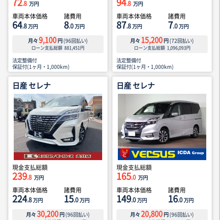
72
94
.8
.8
万円
万円
車両本体価格
諸費用
車両本体価格
諸費用
64
8
87
7
.8
.0
.8
.0
万円
万円
万円
万円
9,100
15,200
月々
円
(
96
回払い)
月々
円
(
72
回払い)
ローン支払総額
881,451
円
ローン支払総額
1,096,093
円
法定整備付
法定整備付
保証付(1ヶ月・1,000km)
保証付(1ヶ月・1,000km)
日産 セレナ
日産 セレナ
現金支払総額
現金支払総額
239
165
.8
.0
万円
万円
車両本体価格
諸費用
車両本体価格
諸費用
224
15
149
16
.8
.0
.0
.0
万円
万円
万円
万円
30,200
20,800
月々
円
(
96
回払い)
月々
円
(
96
回払い)