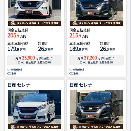
現金支払総額
現金支払総額
205
215
.9
.9
万円
万円
車両本体価格
諸費用
車両本体価格
諸費用
179
26
189
26
.9
.0
.9
.0
万円
万円
万円
万円
25,900
27,200
月々
円
(
96
回払い)
月々
円
(
96
回払い)
ローン支払総額
2,493,009
円
ローン支払総額
2,614,088
円
法定整備付
法定整備付
保証無
保証無
日産 セレナ
日産 セレナ