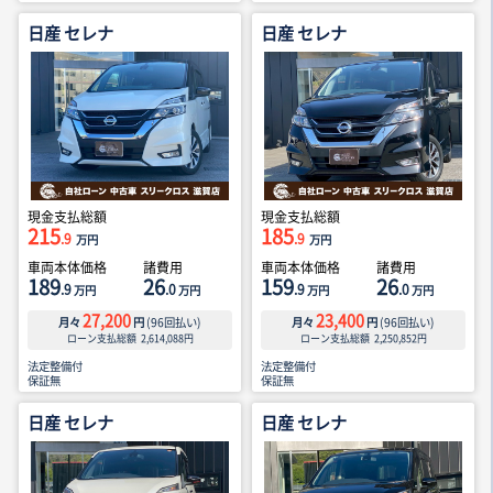
日産 セレナ
日産 セレナ
現金支払総額
現金支払総額
215
185
.9
.9
万円
万円
車両本体価格
諸費用
車両本体価格
諸費用
189
26
159
26
.9
.0
.9
.0
万円
万円
万円
万円
27,200
23,400
月々
円
(
96
回払い)
月々
円
(
96
回払い)
ローン支払総額
2,614,088
円
ローン支払総額
2,250,852
円
法定整備付
法定整備付
保証無
保証無
日産 セレナ
日産 セレナ