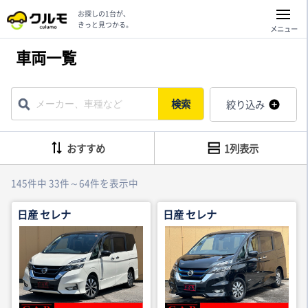
お探しの1台が、
きっと見つかる。
メニュー
車両一覧
検索
絞り込み
おすすめ
1列表示
145件中 33件～64件を表示中
日産 セレナ
日産 セレナ