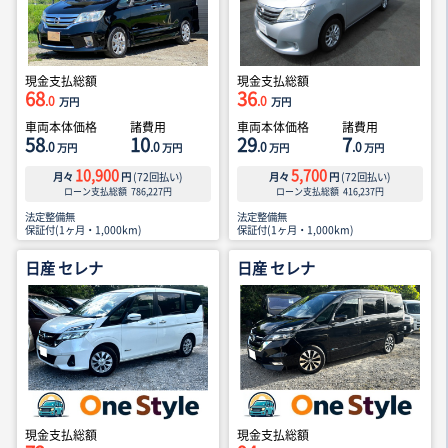
現金支払総額
現金支払総額
68
36
.0
.0
万円
万円
車両本体価格
諸費用
車両本体価格
諸費用
58
10
29
7
.0
.0
.0
.0
万円
万円
万円
万円
10,900
5,700
月々
円
(
72
回払い)
月々
円
(
72
回払い)
ローン支払総額
786,227
円
ローン支払総額
416,237
円
法定整備無
法定整備無
保証付(1ヶ月・1,000km)
保証付(1ヶ月・1,000km)
日産 セレナ
日産 セレナ
現金支払総額
現金支払総額