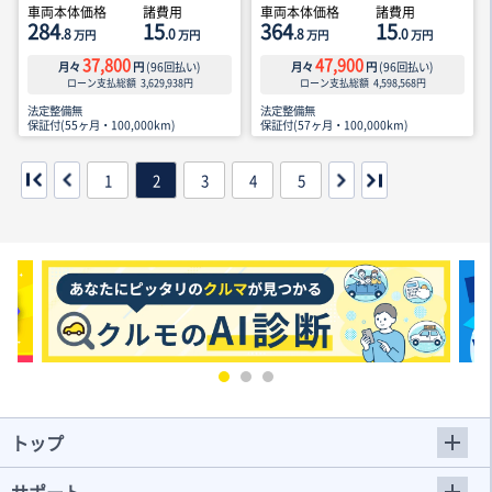
車両本体価格
諸費用
車両本体価格
諸費用
284
15
364
15
.8
.0
.8
.0
万円
万円
万円
万円
37,800
47,900
月々
円
(
96
回払い)
月々
円
(
96
回払い)
ローン支払総額
3,629,938
円
ローン支払総額
4,598,568
円
法定整備無
法定整備無
保証付(55ヶ月・100,000km)
保証付(57ヶ月・100,000km)
1
2
3
4
5
トップ
サポート