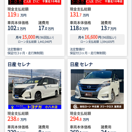
現金支払総額
現金支払総額
119
131
.1
.7
万円
万円
車両本体価格
諸費用
車両本体価格
諸費用
102
17
118
13
.1
.0
.0
.7
万円
万円
万円
万円
15,000
16,600
月々
円
(
96
回払い)
月々
円
(
96
回払い)
ローン支払総額
1,442,046
円
ローン支払総額
1,594,605
円
法定整備付
法定整備付
保証付(3ヶ月・走行無制限)
保証付(3ヶ月・走行無制限)
日産 セレナ
日産 セレナ
現金支払総額
現金支払総額
238
294
.0
.8
万円
万円
車両本体価格
諸費用
車両本体価格
諸費用