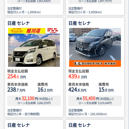
ローン支払総額
2,903,466
円
ローン支払総額
1,997,797
円
法定整備付
法定整備付
保証付(1ヶ月・1,000km)
保証付(3ヶ月・3,000km)
日産 セレナ
日産 セレナ
現金支払総額
現金支払総額
254
439
.9
.8
万円
万円
車両本体価格
諸費用
車両本体価格
諸費用
238
16
424
15
.7
.2
.8
.0
万円
万円
万円
万円
32,100
55,400
月々
円
(
96
回払い)
月々
円
(
96
回払い)
ローン支払総額
3,086,295
円
ローン支払総額
5,325,040
円
法定整備付
法定整備無
保証付(1年・走行無制限)
保証付(50ヶ月・100,000km)
日産 セレナ
日産 セレナ