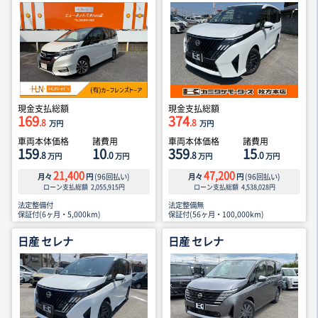
現金支払総額
現金支払総額
169
374
.8
.8
万円
万円
車両本体価格
諸費用
車両本体価格
諸費用
159
10
359
15
.8
.0
.8
.0
万円
万円
万円
万円
21,400
47,200
月々
円
(
96
回払い)
月々
円
(
96
回払い)
ローン支払総額
2,055,915
円
ローン支払総額
4,538,028
円
法定整備付
法定整備無
保証付(6ヶ月・5,000km)
保証付(56ヶ月・100,000km)
日産 セレナ
日産 セレナ