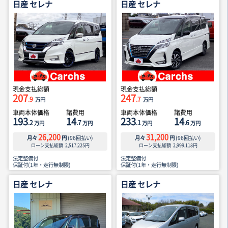
日産 セレナ
日産 セレナ
現金支払総額
現金支払総額
207
247
.9
.7
万円
万円
車両本体価格
諸費用
車両本体価格
諸費用
193
14
233
14
.2
.7
.1
.6
万円
万円
万円
万円
26,200
31,200
月々
円
(
96
回払い)
月々
円
(
96
回払い)
ローン支払総額
2,517,225
円
ローン支払総額
2,999,118
円
法定整備付
法定整備付
保証付(1年・走行無制限)
保証付(1年・走行無制限)
日産 セレナ
日産 セレナ