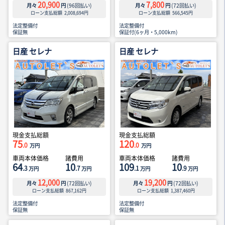
20,900
7,800
月々
円
(
96
回払い)
月々
円
(
72
回払い)
ローン支払総額
2,008,694
円
ローン支払総額
566,545
円
法定整備付
法定整備付
保証無
保証付(6ヶ月・5,000km)
日産 セレナ
日産 セレナ
現金支払総額
現金支払総額
75
120
.0
.0
万円
万円
車両本体価格
諸費用
車両本体価格
諸費用
64
10
109
10
.3
.7
.1
.9
万円
万円
万円
万円
12,000
19,200
月々
円
(
72
回払い)
月々
円
(
72
回払い)
ローン支払総額
867,162
円
ローン支払総額
1,387,460
円
法定整備付
法定整備付
保証無
保証無