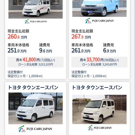
現金支払総額
現金支払総額
260
267
.6
.9
万円
万円
車両本体価格
諸費用
車両本体価格
諸費用
251
9
261
6
.0
.6
.0
.9
万円
万円
万円
万円
41,800
33,700
月々
円
(
72
回払い)
月々
円
(
96
回払い)
ローン支払総額
3,013,103
円
ローン支払総額
3,243,697
円
法定整備付
法定整備付
保証付(1ヶ月・1,000km)
保証付(1ヶ月・1,000km)
トヨタ タウンエースバン
トヨタ タウンエースバン