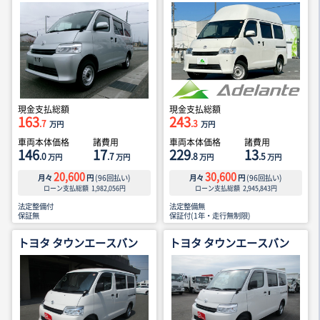
現金支払総額
現金支払総額
163
243
.7
.3
万円
万円
車両本体価格
諸費用
車両本体価格
諸費用
146
17
229
13
.0
.7
.8
.5
万円
万円
万円
万円
20,600
30,600
月々
円
(
96
回払い)
月々
円
(
96
回払い)
ローン支払総額
1,982,056
円
ローン支払総額
2,945,843
円
法定整備付
法定整備無
保証無
保証付(1年・走行無制限)
トヨタ タウンエースバン
トヨタ タウンエースバン