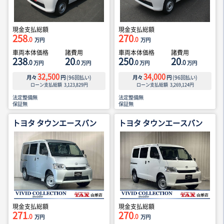
現金支払総額
現金支払総額
258
270
.0
.0
万円
万円
車両本体価格
諸費用
車両本体価格
諸費用
238
20
250
20
.0
.0
.0
.0
万円
万円
万円
万円
32,500
34,000
月々
円
(
96
回払い)
月々
円
(
96
回払い)
ローン支払総額
3,123,829
円
ローン支払総額
3,269,124
円
法定整備無
法定整備無
保証無
保証無
トヨタ タウンエースバン
トヨタ タウンエースバン
現金支払総額
現金支払総額
271
270
.0
.0
万円
万円