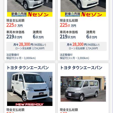
現金支払総額
現金支払総額
225
225
.0
.0
万円
万円
車両本体価格
諸費用
車両本体価格
諸費用
219
6
219
6
.0
.0
.0
.0
万円
万円
万円
万円
28,300
28,300
月々
円
(
96
回払い)
月々
円
(
96
回払い)
ローン支払総額
2,724,269
円
ローン支払総額
2,724,269
円
法定整備付
法定整備付
保証付(3ヶ月・3,000km)
保証付(3ヶ月・3,000km)
トヨタ タウンエースバン
トヨタ タウンエースバン
現金支払総額
現金支払総額