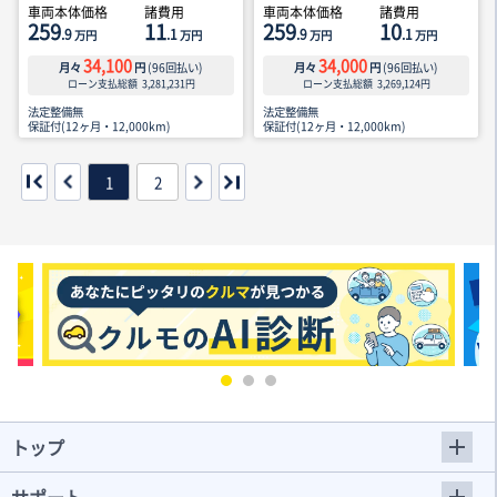
車両本体価格
諸費用
車両本体価格
諸費用
259
11
259
10
.9
.1
.9
.1
万円
万円
万円
万円
34,100
34,000
月々
円
(
96
回払い)
月々
円
(
96
回払い)
ローン支払総額
3,281,231
円
ローン支払総額
3,269,124
円
法定整備無
法定整備無
保証付(12ヶ月・12,000km)
保証付(12ヶ月・12,000km)
1
2
トップ
サポート