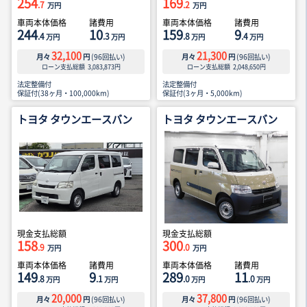
254
169
.7
.2
万円
万円
車両本体価格
諸費用
車両本体価格
諸費用
244
10
159
9
.4
.3
.8
.4
万円
万円
万円
万円
32,100
21,300
月々
円
(
96
回払い)
月々
円
(
96
回払い)
ローン支払総額
3,083,873
円
ローン支払総額
2,048,650
円
法定整備付
法定整備付
保証付(38ヶ月・100,000km)
保証付(3ヶ月・5,000km)
トヨタ タウンエースバン
トヨタ タウンエースバン
現金支払総額
現金支払総額
158
300
.9
.0
万円
万円
車両本体価格
諸費用
車両本体価格
諸費用
149
9
289
11
.8
.1
.0
.0
万円
万円
万円
万円
20,000
37,800
月々
円
(
96
回払い)
月々
円
(
96
回払い)