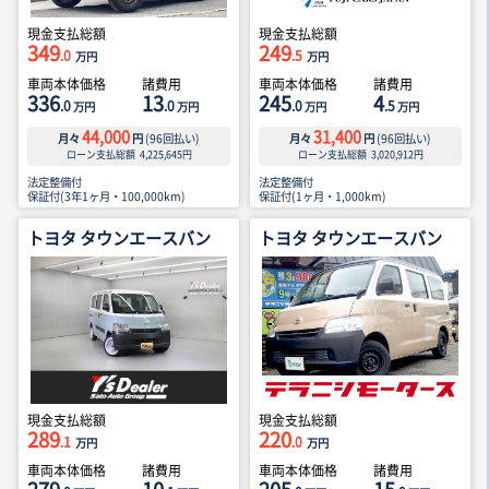
現金支払総額
現金支払総額
349
249
.0
.5
万円
万円
車両本体価格
諸費用
車両本体価格
諸費用
336
13
245
4
.0
.0
.0
.5
万円
万円
万円
万円
44,000
31,400
月々
円
(
96
回払い)
月々
円
(
96
回払い)
ローン支払総額
4,225,645
円
ローン支払総額
3,020,912
円
法定整備付
法定整備付
保証付(3年1ヶ月・100,000km)
保証付(1ヶ月・1,000km)
トヨタ タウンエースバン
トヨタ タウンエースバン
現金支払総額
現金支払総額
289
220
.1
.0
万円
万円
車両本体価格
諸費用
車両本体価格
諸費用