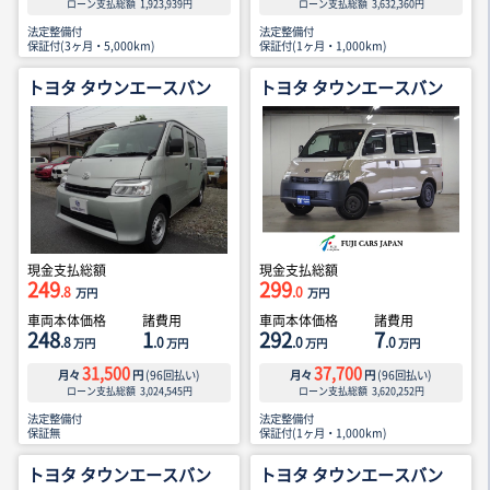
ローン支払総額
1,923,939
円
ローン支払総額
3,632,360
円
法定整備付
法定整備付
保証付(3ヶ月・5,000km)
保証付(1ヶ月・1,000km)
トヨタ タウンエースバン
トヨタ タウンエースバン
現金支払総額
現金支払総額
249
299
.8
.0
万円
万円
車両本体価格
諸費用
車両本体価格
諸費用
248
1
292
7
.8
.0
.0
.0
万円
万円
万円
万円
31,500
37,700
月々
円
(
96
回払い)
月々
円
(
96
回払い)
ローン支払総額
3,024,545
円
ローン支払総額
3,620,252
円
法定整備付
法定整備付
保証無
保証付(1ヶ月・1,000km)
トヨタ タウンエースバン
トヨタ タウンエースバン