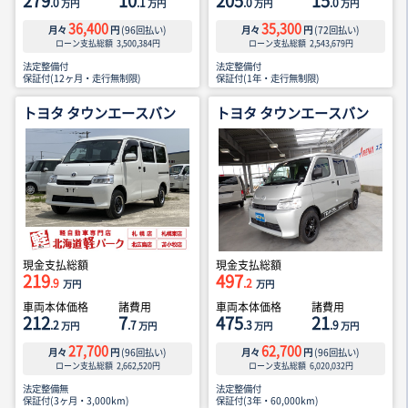
279
10
205
15
.0
.1
.0
.0
万円
万円
万円
万円
36,400
35,300
月々
円
(
96
回払い)
月々
円
(
72
回払い)
ローン支払総額
3,500,384
円
ローン支払総額
2,543,679
円
法定整備付
法定整備付
保証付(12ヶ月・走行無制限)
保証付(1年・走行無制限)
トヨタ タウンエースバン
トヨタ タウンエースバン
現金支払総額
現金支払総額
219
497
.9
.2
万円
万円
車両本体価格
諸費用
車両本体価格
諸費用
212
7
475
21
.2
.7
.3
.9
万円
万円
万円
万円
27,700
62,700
月々
円
(
96
回払い)
月々
円
(
96
回払い)
ローン支払総額
2,662,520
円
ローン支払総額
6,020,032
円
法定整備無
法定整備付
保証付(3ヶ月・3,000km)
保証付(3年・60,000km)