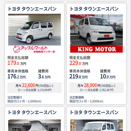
トヨタ タウンエースバン
トヨタ タウンエースバン
現金支払総額
現金支払総額
179
229
.8
.8
万円
万円
車両本体価格
諸費用
車両本体価格
諸費用
176
3
219
10
.2
.6
.8
.0
万円
万円
万円
万円
22,600
28,900
月々
円
(
96
回払い)
月々
円
(
96
回払い)
ローン支払総額
2,176,994
円
ローン支払総額
2,782,387
円
法定整備付
法定整備無
保証付(2ヶ月・2,000km)
保証付(3ヶ月・3,000km)
トヨタ タウンエースバン
トヨタ タウンエースバン