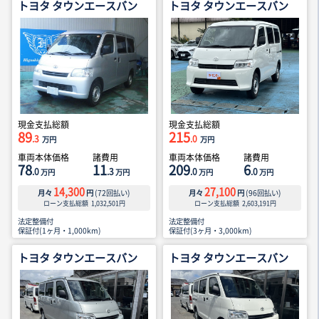
トヨタ タウンエースバン
トヨタ タウンエースバン
現金支払総額
現金支払総額
89
215
.3
.0
万円
万円
車両本体価格
諸費用
車両本体価格
諸費用
78
11
209
6
.0
.3
.0
.0
万円
万円
万円
万円
14,300
27,100
月々
円
(
72
回払い)
月々
円
(
96
回払い)
ローン支払総額
1,032,501
円
ローン支払総額
2,603,191
円
法定整備付
法定整備付
保証付(1ヶ月・1,000km)
保証付(3ヶ月・3,000km)
トヨタ タウンエースバン
トヨタ タウンエースバン