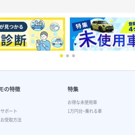
モの特徴
特集
ン
お得な未使用車
いサポート
1万円台~乗れる車
のお受取方法