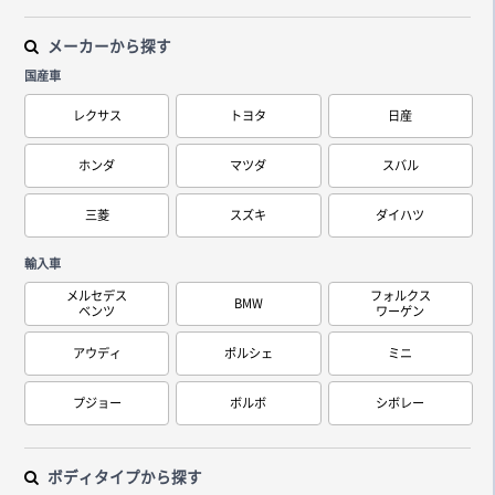
メーカーから探す
国産車
レクサス
トヨタ
日産
ホンダ
マツダ
スバル
三菱
スズキ
ダイハツ
輸入車
メルセデス
フォルクス
BMW
ベンツ
ワーゲン
アウディ
ポルシェ
ミニ
プジョー
ボルボ
シボレー
ボディタイプから探す